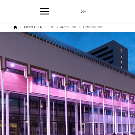
GB
Home
PRODUCTEN
LS LED armaturen
LS Series RGB