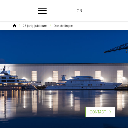
GB
Home
25 jarig jubileum
Doelstellingen
CONTACT