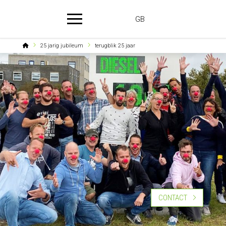
GB
Home
25 jarig jubileum
terugblik 25 jaar
CONTACT